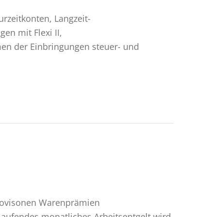
zeitkonten, Langzeit-
n mit Flexi II,
en der Einbringungen steuer- und
Provisonen Warenprämien
ufendes monatliches Arbeitsentgelt wird