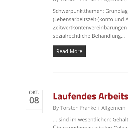
Schwerpunktthemen: Grundlage
(Lebensarbeitszeit-)konto und 
Zeitwertkontenvereinbarungen
sozialrechtliche Behandlung…
Read More
Laufendes Arbeits
OKT.
08
By
Torsten Franke
Allgemein
... sind im wesentlichen: Geh
Überstundenpauschalen Geldwe