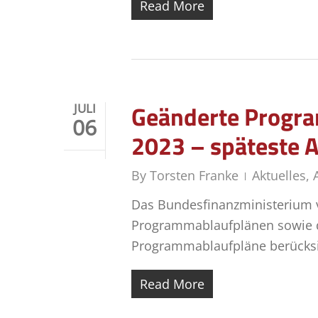
Read More
Geänderte Progra
JULI
06
2023 – späteste 
By
Torsten Franke
Aktuelles
,
Das Bundesfinanzministerium v
Programmablaufplänen sowie d
Programmablaufpläne berücksi
Read More