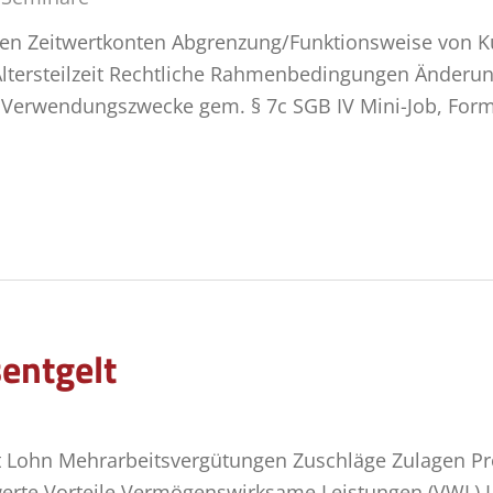
n Zeitwertkonten Abgrenzung/Funktionsweise von Kur
Altersteilzeit Rechtliche Rahmenbedingungen Änderunge
 Verwendungszwecke gem. § 7c SGB IV Mini-Job, Form
entgelt
alt Lohn Mehrarbeitsvergütungen Zuschläge Zulagen 
rte Vorteile Vermögenswirksame Leistungen (VWL) La