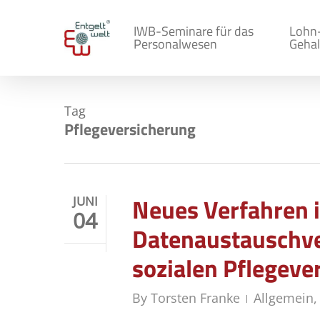
Skip
to
IWB-Seminare für das
Lohn
Personalwesen
Gehal
main
content
Tag
Pflegeversicherung
Neues Verfahren i
JUNI
04
Datenaustauschver
sozialen Pflegeve
By
Torsten Franke
Allgemein