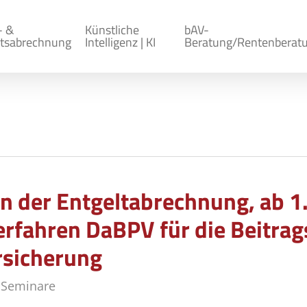
- &
Künstliche
bAV-
tsabrechnung
Intelligenz | KI
Beratung/Rentenberat
n der Entgeltabrechnung, ab 1. 
fahren DaBPV für die Beitrags
rsicherung
,
Seminare