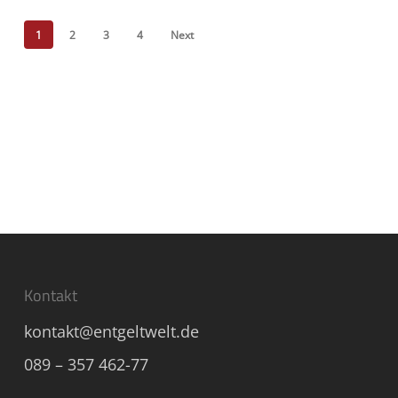
1
2
3
4
Next
Kontakt
kontakt@entgeltwelt.de
089 – 357 462-77