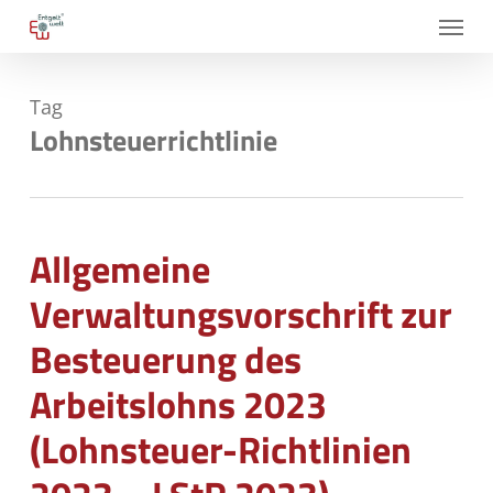
Skip
Menu
to
main
Tag
content
Lohnsteuerrichtlinie
Allgemeine
Verwaltungsvorschrift zur
Besteuerung des
Arbeitslohns 2023
(Lohnsteuer-Richtlinien