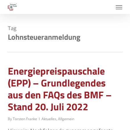
Skip
Menu
to
main
Tag
content
Lohnsteueranmeldung
Energiepreispauschale
(EPP) – Grundlegendes
aus den FAQs des BMF –
Stand 20. Juli 2022
By
Torsten Franke
Aktuelles
,
Allgemein