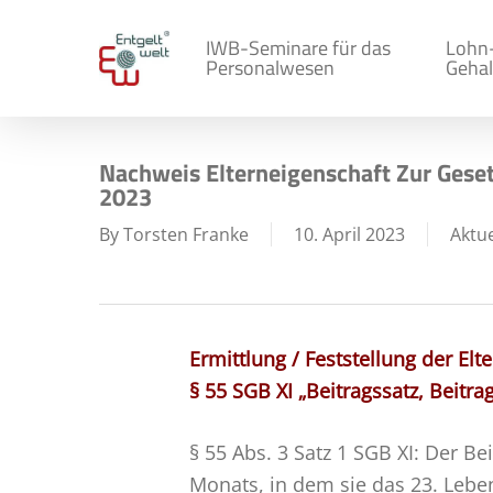
Skip
to
IWB-Seminare für das
Lohn
Personalwesen
Gehal
main
content
Nachweis Elterneigenschaft Zur Geset
2023
By
Torsten Franke
10. April 2023
Aktue
Ermittlung / Feststellung der El
§ 55 SGB XI „Beitragssatz, Beit
§ 55 Abs. 3 Satz 1 SGB XI: Der Be
Monats, in dem sie das 23. Lebe