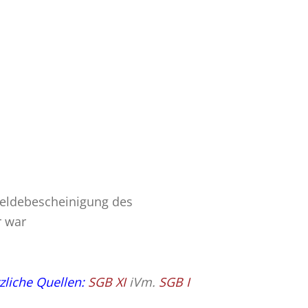
 Meldebescheinigung des
r war
zliche Quellen:
SGB XI
iVm.
SGB I