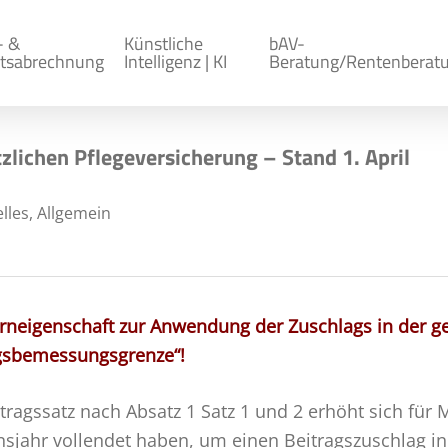
- &
Künstliche
bAV-
tsabrechnung
Intelligenz | KI
Beratung/Rentenberat
zlichen Pflegeversicherung – Stand 1. April
lles
,
Allgemein
terneigenschaft zur Anwendung der Zuschlags in der g
ragsbemessungsgrenze“!
itragssatz nach Absatz 1 Satz 1 und 2 erhöht sich für 
nsjahr vollendet haben, um einen Beitragszuschlag i