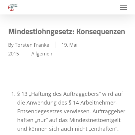
Skip
Menu
to
main
Mindestlohngesetz: Konsequenzen
content
By
Torsten Franke
19. Mai
2015
Allgemein
§ 13 „Haftung des Auftraggebers“ wird auf
die Anwendung des § 14 Arbeitnehmer-
Entsendegesetzes verwiesen. Auftraggeber
haften „nur“ auf das Mindestnettoentgelt
und können sich auch nicht „enthaften“.