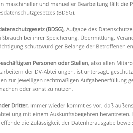
maschineller und manueller Bearbeitung fällt die Pe
esdatenschutzgesetzes (BDSG).
atenschutzgesetz (BDSG),
Aufgabe des Datenschutzes 
ß­brauch bei ihrer Speicherung, Übermittlung, Verä
rächtigung schutzwürdiger Belange der Betroffenen e
eschäftigten Personen oder Stellen
, also allen Mitar
arbeitern der DV-Abteilungen, ist untersagt, geschü
en zur jeweiligen rechtmäßigen Aufgabenerfüllung g
machen oder sonst zu nutzen.
der Dritter,
Immer wieder kommt es vor, daß außens
abteilung mit einem Auskunftsbegehren herantreten. L
reffende die Zulässig­keit der Datenherausgabe bewei