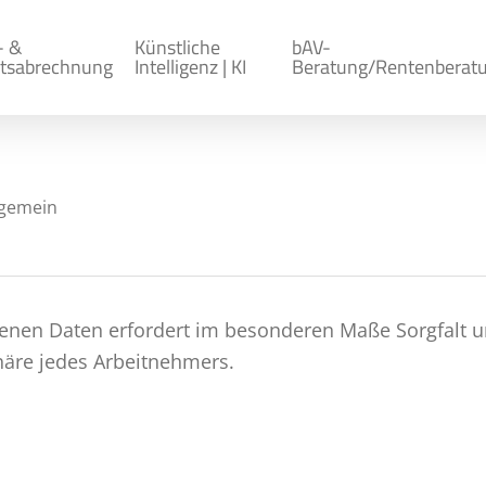
- &
Künstliche
bAV-
tsabrechnung
Intelligenz | KI
Beratung/Rentenberat
lgemein
en Daten erfordert im besonderen Maße Sorgfalt un
häre jedes Arbeitnehmers.