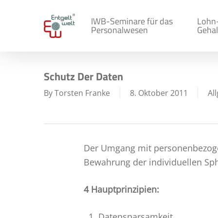
Skip
to
IWB-Seminare für das
Lohn
Personalwesen
Gehal
main
content
Schutz Der Daten
By
Torsten Franke
8. Oktober 2011
Al
Der Umgang mit personenbezogen
Bewahrung der individuellen Sp
4 Hauptprinzipien:
Datensparsamkeit