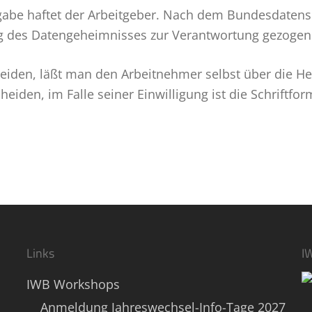
gabe haftet der Arbeitgeber. Nach dem Bundesdaten­
g des Datengeheimnisses zur Verantwortung gezogen
meiden, läßt man den Arbeitnehmer selbst über die He
den, im Falle seiner Einwilligung ist die Schriftform 
Links
I
IWB Workshops
Anmeldung Jahreswechsel-Info-Tage 2027