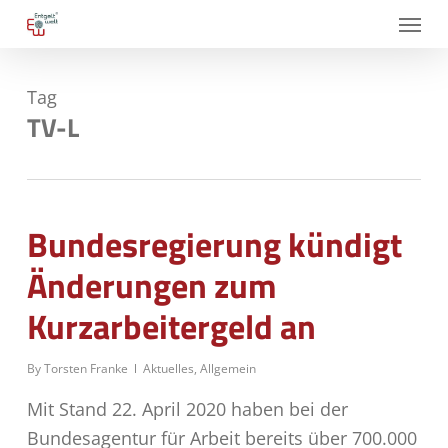
Skip
Menu
to
main
Tag
content
TV-L
Bundesregierung kündigt
Änderungen zum
Kurzarbeitergeld an
By
Torsten Franke
Aktuelles
,
Allgemein
Mit Stand 22. April 2020 haben bei der
Bundesagentur für Arbeit bereits über 700.000