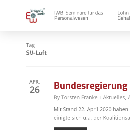
Skip
to
IWB-Seminare für das
Lohn
Personalwesen
Gehal
main
content
Tag
SV-Luft
Bundesregierung 
APR.
26
By
Torsten Franke
Aktuelles
,
Mit Stand 22. April 2020 haben
einigte sich u.a. der Koalitio