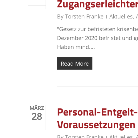
Zugangserleichte
By
Torsten Franke
Aktuelles
,
"Gesetz zur befristeten krisen
Dezember 2020 befristet und g
Haben mind.…
Read More
Personal-Entgelt-
MÄRZ
28
Voraussetzungen
By
Torsten Franke
Aktuelles
,