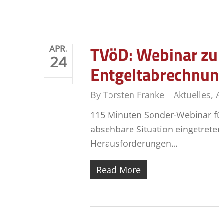
TVöD: Webinar zu 
APR.
24
Entgeltabrechnung
By
Torsten Franke
Aktuelles
,
115 Minuten Sonder-Webinar für
absehbare Situation eingetrete
Herausforderungen…
Read More