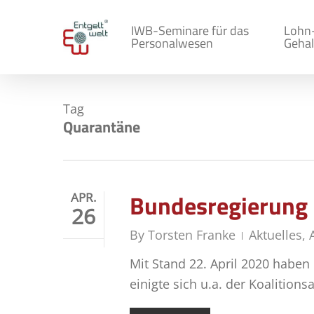
Skip
to
IWB-Seminare für das
Lohn
Personalwesen
Gehal
main
content
Tag
Quarantäne
Bundesregierung 
APR.
26
By
Torsten Franke
Aktuelles
,
Mit Stand 22. April 2020 haben
einigte sich u.a. der Koalitio