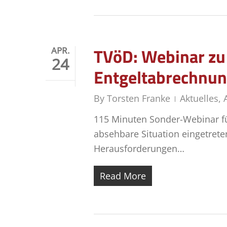
TVöD: Webinar zu 
APR.
24
Entgeltabrechnung
By
Torsten Franke
Aktuelles
,
115 Minuten Sonder-Webinar für
absehbare Situation eingetrete
Herausforderungen…
Read More