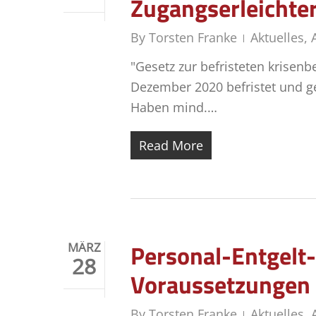
Zugangserleichte
By
Torsten Franke
Aktuelles
,
"Gesetz zur befristeten krisen
Dezember 2020 befristet und g
Haben mind.…
Read More
Personal-Entgelt-
MÄRZ
28
Voraussetzungen
By
Torsten Franke
Aktuelles
,