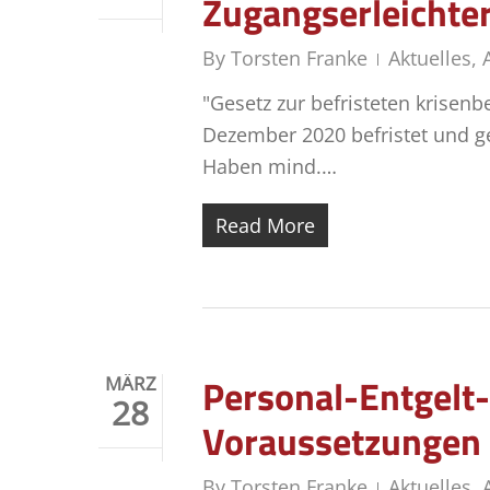
Zugangserleichte
By
Torsten Franke
Aktuelles
,
"Gesetz zur befristeten krisen
Dezember 2020 befristet und g
Haben mind.…
Read More
Personal-Entgelt-
MÄRZ
28
Voraussetzungen
By
Torsten Franke
Aktuelles
,