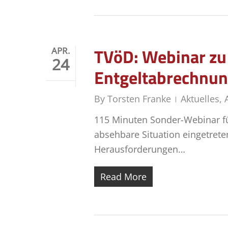
TVöD: Webinar zu 
APR.
24
Entgeltabrechnung
By
Torsten Franke
Aktuelles
,
115 Minuten Sonder-Webinar für
absehbare Situation eingetrete
Herausforderungen…
Read More