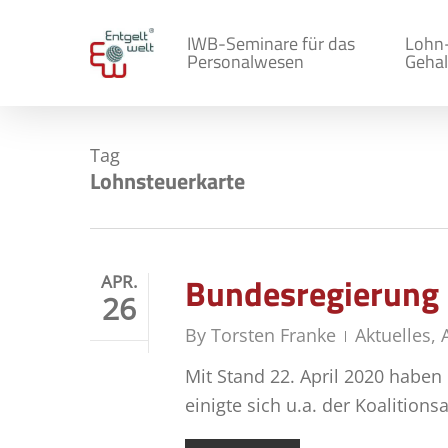
Skip
to
IWB-Seminare für das
Lohn
Personalwesen
Gehal
main
content
Tag
Lohnsteuerkarte
Bundesregierung 
APR.
26
By
Torsten Franke
Aktuelles
,
Mit Stand 22. April 2020 haben
einigte sich u.a. der Koalitio