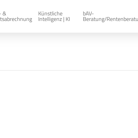
- &
Künstliche
bAV-
tsabrechnung
Intelligenz | KI
Beratung/Rentenberat
f eines Pflegeunterstützungs-
zes (PUEG)
Allgemein
ng der Elterneigenschaften in der gesetzlichen Pfle
ung: Beitragssatzanhebung soziale Pflegeversicherun