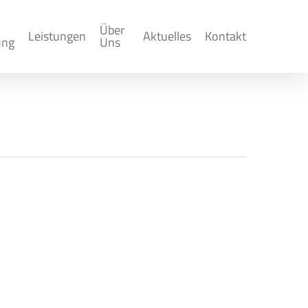
Über
Leistungen
Aktuelles
Kontakt
ung
Uns
 und
geversicherung, angekündigt zum 1. Juli
g um 0,35% auf 3,40% Erhöhung des