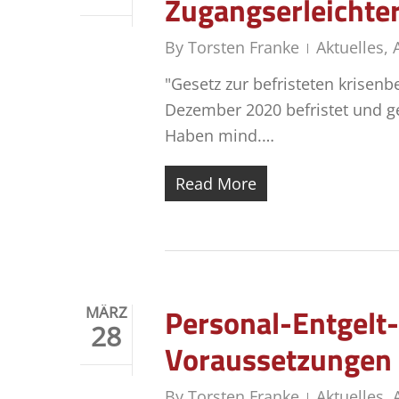
Zugangserleichte
By
Torsten Franke
Aktuelles
,
"Gesetz zur befristeten krisen
Dezember 2020 befristet und g
Haben mind.…
Read More
Personal-Entgelt-
MÄRZ
28
Voraussetzungen
By
Torsten Franke
Aktuelles
,