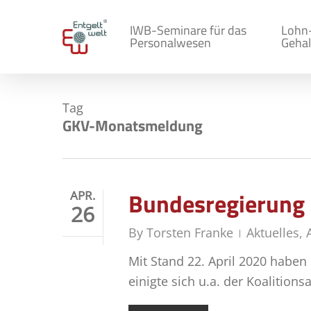
Skip
to
IWB-Seminare für das
Lohn
Personalwesen
Gehal
main
content
Tag
GKV-Monatsmeldung
Bundesregierung 
APR.
26
By
Torsten Franke
Aktuelles
,
Mit Stand 22. April 2020 haben
einigte sich u.a. der Koalitio