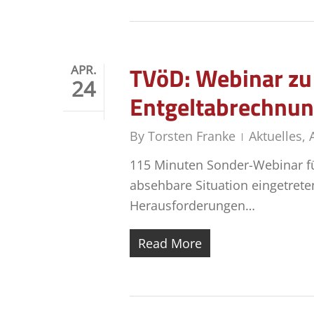
TVöD: Webinar zu 
APR.
24
Entgeltabrechnung
By
Torsten Franke
Aktuelles
,
115 Minuten Sonder-Webinar für
absehbare Situation eingetrete
Herausforderungen…
Read More