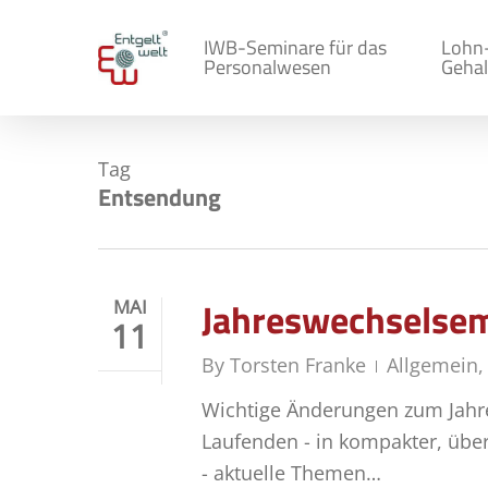
Skip
to
IWB-Seminare für das
Lohn
Personalwesen
Gehal
main
content
Tag
Entsendung
Jahreswechselsem
MAI
11
By
Torsten Franke
Allgemein
Wichtige Änderungen zum Jahres
Laufenden - in kompakter, übe
- aktuelle Themen…