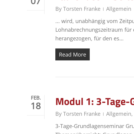
07
By
Torsten Franke
Allgemein
... wird, unabhängig vom Zeitp
Lohnabrechnungszeitraum für di
herangezogen, für den es…
Read More
Modul 1: 3-Tage-
FEB.
18
By
Torsten Franke
Allgemein
3-Tage-Grundlagenseminar Gru