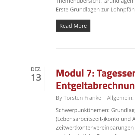
Themenübersicht: Grundlagen 
Erste Grundlagen zur Lohnpfän
Read More
Modul 7: Tagessem
DEZ.
13
Entgeltabrechnu
By
Torsten Franke
Allgemein
Schwerpunktthemen: Grundlage
(Lebensarbeitszeit-)konto und 
Zeitwertkontenvereinbarungen