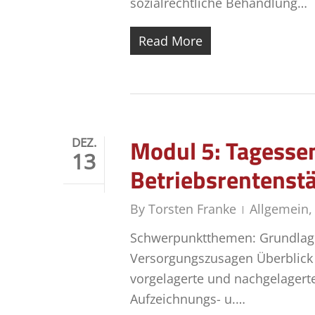
sozialrechtliche Behandlung…
Read More
Modul 5: Tagessem
DEZ.
13
Betriebsrentenst
By
Torsten Franke
Allgemein
Schwerpunktthemen: Grundlagen
Versorgungszusagen Überblick
vorgelagerte und nachgelagert
Aufzeichnungs- u.…