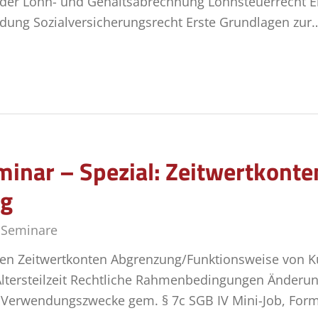
der Lohn- und Gehaltsabrechnung Lohnsteuerrecht E
dung Sozialversicherungsrecht Erste Grundlagen zur
inar – Spezial: Zeitwertkonten
ng
,
Seminare
n Zeitwertkonten Abgrenzung/Funktionsweise von Kur
Altersteilzeit Rechtliche Rahmenbedingungen Änderunge
 Verwendungszwecke gem. § 7c SGB IV Mini-Job, Form