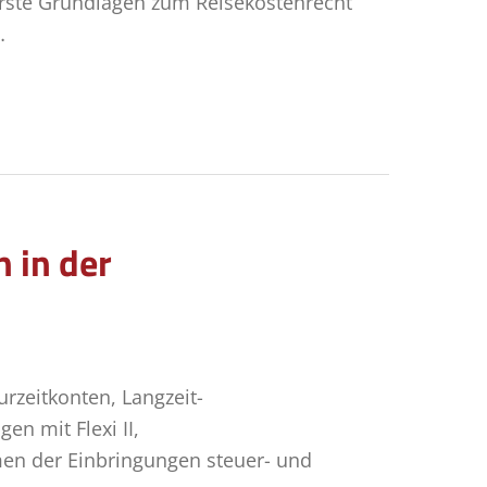
rste Grundlagen zum Reisekostenrecht
…
 in der
zeitkonten, Langzeit-
n mit Flexi II,
en der Einbringungen steuer- und