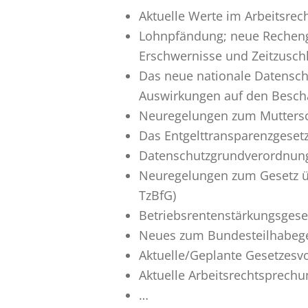
Aktuelle Werte im Arbeitsrec
Lohnpfändung; neue Recheng
Erschwernisse und Zeitzusch
Das neue nationale Datensc
Auswirkungen auf den Beschä
Neuregelungen zum Muttersch
Das Entgelttransparenzgeset
Datenschutzgrundverordnun
Neuregelungen zum Gesetz über
TzBfG)
Betriebsrentenstärkungsgese
Neues zum Bundesteilhabege
Aktuelle/Geplante Gesetzes
Aktuelle Arbeitsrechtsprechu
…