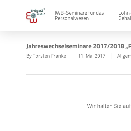
Skip
to
IWB-Seminare für das
Lohn
Personalwesen
Gehal
main
content
Jahreswechselseminare 2017/2018 „P
By
Torsten Franke
11. Mai 2017
Allge
Wir halten Sie au