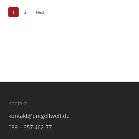
1
2
Next
Kontakt
kontakt@entgeltwelt.de
089 – 357 462-77