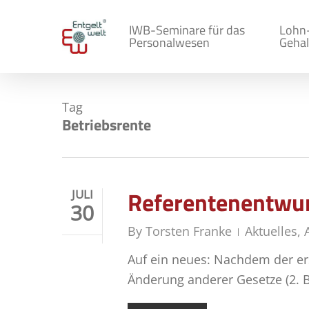
Skip
to
IWB-Seminare für das
Lohn
Personalwesen
Gehal
main
content
Tag
Betriebsrente
Referentenentwurf
JULI
30
By
Torsten Franke
Aktuelles
,
Auf ein neues: Nachdem der ers
Änderung anderer Gesetze (2. B