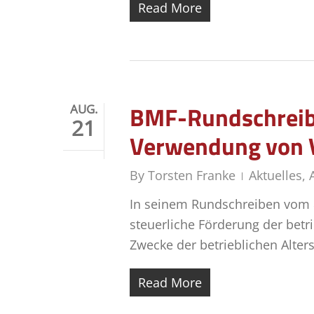
Read More
BMF-Rundschreibe
AUG.
21
Verwendung von V
By
Torsten Franke
Aktuelles
,
In seinem Rundschreiben vom 
steuerliche Förderung der be
Zwecke der betrieblichen Alte
Read More