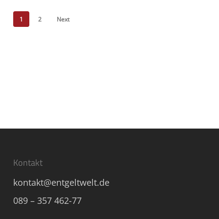
1
2
Next
Kontakt
kontakt@entgeltwelt.de
089 – 357 462-77