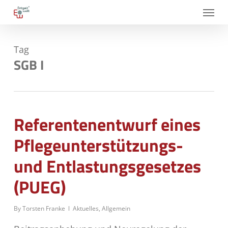
Skip
Menu
to
main
Tag
content
SGB I
Referentenentwurf eines
Pflegeunterstützungs-
und Entlastungsgesetzes
(PUEG)
By
Torsten Franke
Aktuelles
,
Allgemein