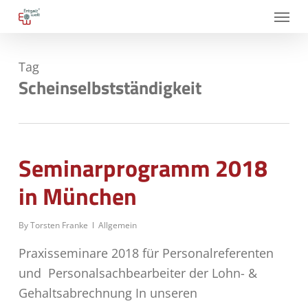
Skip
Menu
to
main
Tag
content
Scheinselbstständigkeit
Seminarprogramm 2018
in München
By
Torsten Franke
Allgemein
Praxisseminare 2018 für Personalreferenten
und Personalsachbearbeiter der Lohn- &
Gehaltsabrechnung In unseren