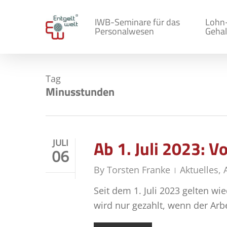
Skip
to
IWB-Seminare für das
Lohn
Personalwesen
Gehal
main
content
Tag
Minusstunden
Ab 1. Juli 2023: 
JULI
06
By
Torsten Franke
Aktuelles
,
Seit dem 1. Juli 2023 gelten wi
wird nur gezahlt, wenn der Arbe