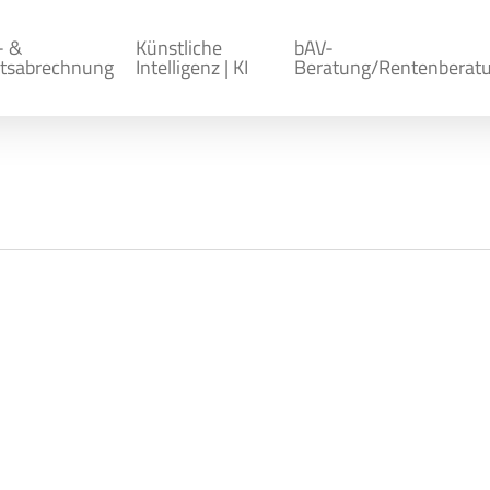
- &
Künstliche
bAV-
tsabrechnung
Intelligenz | KI
Beratung/Rentenberat
tungsvorschrift zur Besteueru
Richtlinien 2023 – LStR 2023)
Allgemein
altungsvorschrift zur Besteuerung des Arbeitslohns 2
8. Oktober 2022 der überarbeiteten allgemeine Verwal