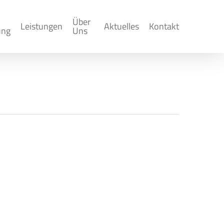
Über
Leistungen
Aktuelles
Kontakt
ung
Uns
ng des Arbeitslohns
023 - Lohnsteuer-Richtlinien 2023 - LStR
tungsvorschrift zur Besteuerung des