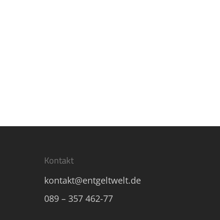
Arbeitslohns…
Read More
Kontakt
kontakt@entgeltwelt.de
089 – 357 462-77