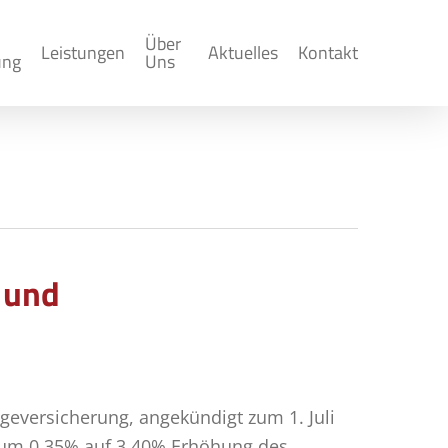
Über
Leistungen
Aktuelles
Kontakt
ung
Uns
 und
geversicherung, angekündigt zum 1. Juli
g um 0,35% auf 3,40% Erhöhung des