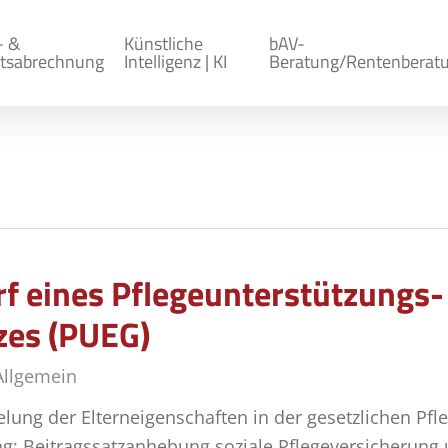
- &
Künstliche
bAV-
tsabrechnung
Intelligenz | KI
Beratung/Rentenberat
f eines Pflegeunterstützungs-
zes (PUEG)
Allgemein
ng der Elterneigenschaften in der gesetzlichen Pfle
ung: Beitragssatzanhebung soziale Pflegeversicherun