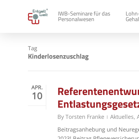
Skip
to
IWB-Seminare für das
Lohn
Personalwesen
Gehal
main
content
Tag
Kinderlosenzuschlag
Referentenentwur
APR.
10
Entlastungsgeset
By
Torsten Franke
Aktuelles
,
Beitragsanhebung und Neuregelu
2023! Beitrag Pflegeversicher