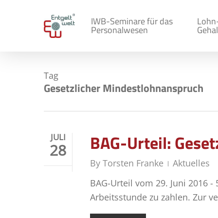
Skip
to
IWB-Seminare für das
Lohn
Personalwesen
Gehal
main
content
Tag
Gesetzlicher Mindestlohnanspruch
BAG-Urteil: Geset
JULI
28
By
Torsten Franke
Aktuelles
BAG-Urteil vom 29. Juni 2016 - 
Arbeitsstunde zu zahlen. Zur v