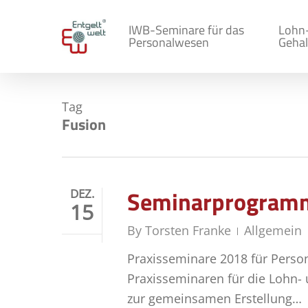
Skip
to
IWB-Seminare für das
Lohn
Personalwesen
Gehal
main
content
Tag
Fusion
Seminarprogramm
DEZ.
15
By
Torsten Franke
Allgemein
Praxisseminare 2018 für Perso
Praxisseminaren für die Lohn-
zur gemeinsamen Erstellung…