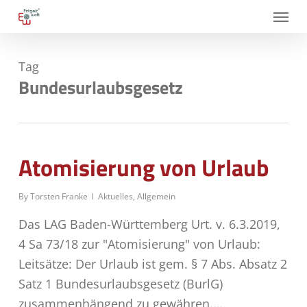
Skip
Menu
to
main
Tag
content
Bundesurlaubsgesetz
Atomisierung von Urlaub
By
Torsten Franke
Aktuelles
,
Allgemein
Das LAG Baden-Württemberg Urt. v. 6.3.2019,
4 Sa 73/18 zur "Atomisierung" von Urlaub:
Leitsätze: Der Urlaub ist gem. § 7 Abs. Absatz 2
Satz 1 Bundesurlaubsgesetz (BurlG)
zusammenhängend zu gewähren.…