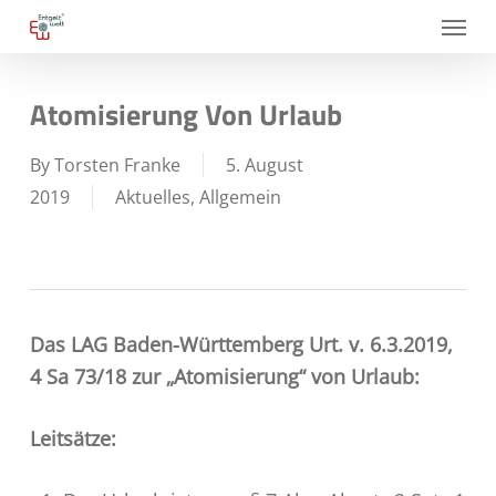
Skip
Menu
to
main
Atomisierung Von Urlaub
content
By
Torsten Franke
5. August
2019
Aktuelles
,
Allgemein
Das LAG Baden-Württemberg Urt. v. 6.3.2019,
4 Sa 73/18 zur „Atomisierung“ von Urlaub:
Leitsätze: