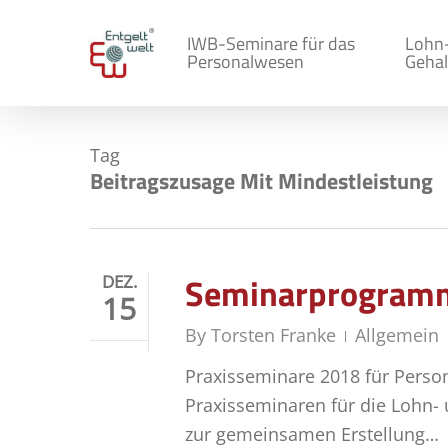
Skip
to
IWB-Seminare für das
Lohn
Personalwesen
Gehal
main
content
Tag
Beitragszusage Mit Mindestleistung
Seminarprogramm
DEZ.
15
By
Torsten Franke
Allgemein
Praxisseminare 2018 für Perso
Praxisseminaren für die Lohn-
zur gemeinsamen Erstellung…