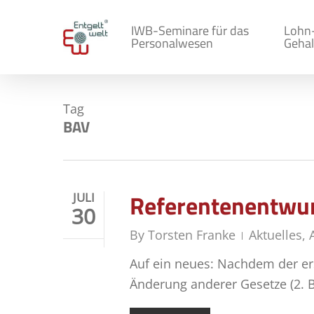
Skip
to
IWB-Seminare für das
Lohn
Personalwesen
Gehal
main
content
Tag
BAV
Referentenentwurf
JULI
30
By
Torsten Franke
Aktuelles
,
Auf ein neues: Nachdem der ers
Änderung anderer Gesetze (2. B