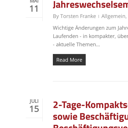
Jahreswechselsem
MAI
11
By
Torsten Franke
Allgemein
Wichtige Änderungen zum Jahres
Laufenden - in kompakter, übe
- aktuelle Themen…
Read More
2-Tage-Kompaktse
JULI
15
sowie Beschäftigu
Beschäftigungsve