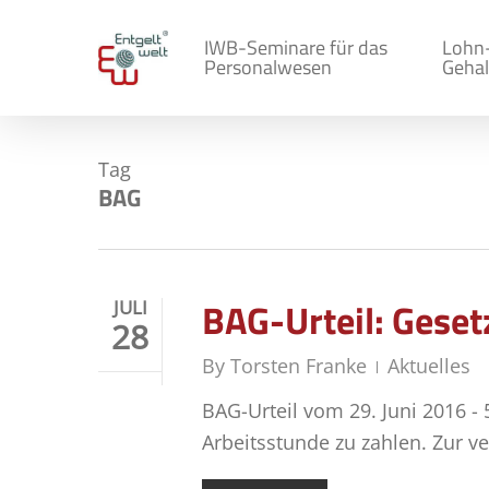
Skip
to
IWB-Seminare für das
Lohn
Personalwesen
Gehal
main
content
Tag
BAG
BAG-Urteil: Geset
JULI
28
By
Torsten Franke
Aktuelles
BAG-Urteil vom 29. Juni 2016 - 
Arbeitsstunde zu zahlen. Zur v