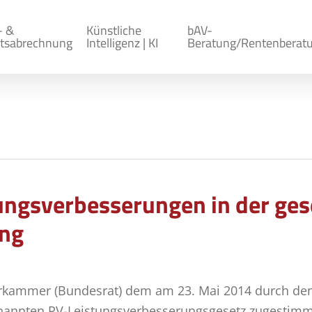
- &
Künstliche
bAV-
tsabrechnung
Intelligenz | KI
Beratung/Rentenberat
ungsverbesserungen in der ges
ung
derkammer (Bundesrat) dem am 23. Mai 2014 durch de
annten RV-Leistungsverbesserungsgesetz zugestimmt