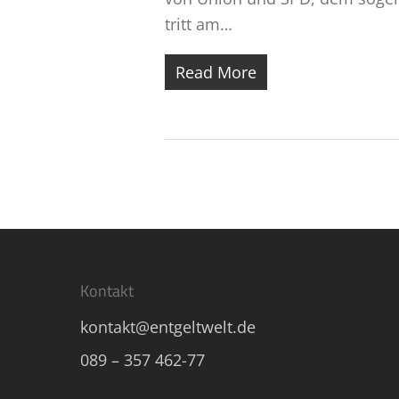
tritt am…
Read More
Kontakt
kontakt@entgeltwelt.de
089 – 357 462-77