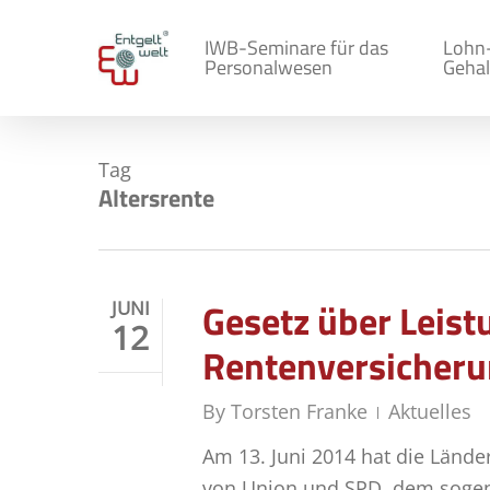
Skip
to
IWB-Seminare für das
Lohn
Personalwesen
Gehal
main
content
Tag
Altersrente
Gesetz über Leist
JUNI
12
Rentenversicher
By
Torsten Franke
Aktuelles
Am 13. Juni 2014 hat die Län
von Union und SPD, dem sogen