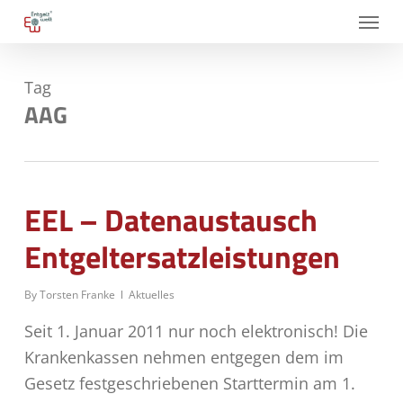
Skip
Menu
to
main
Tag
content
AAG
EEL – Datenaustausch
Entgeltersatzleistungen
By
Torsten Franke
Aktuelles
Seit 1. Januar 2011 nur noch elektronisch! Die
Krankenkassen nehmen entgegen dem im
Gesetz festgeschriebenen Starttermin am 1.