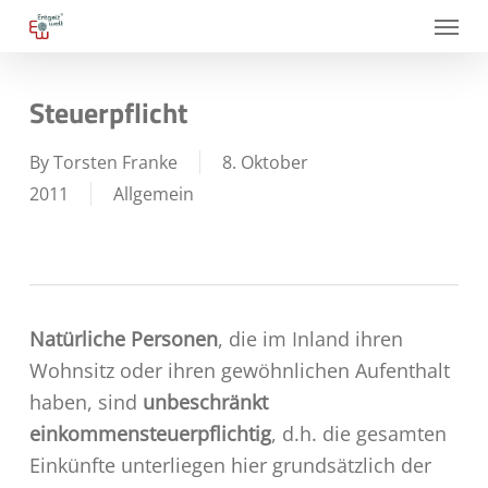
Skip
Menu
to
main
Steuerpflicht
content
By
Torsten Franke
8. Oktober
2011
Allgemein
Natürliche Personen
, die im Inland ihren
Wohnsitz oder ihren gewöhnlichen Aufenthalt
haben, sind
unbeschränkt
einkommensteuerpflichtig
, d.h. die gesamten
Einkünfte un­terliegen hier grund­sätzlich der