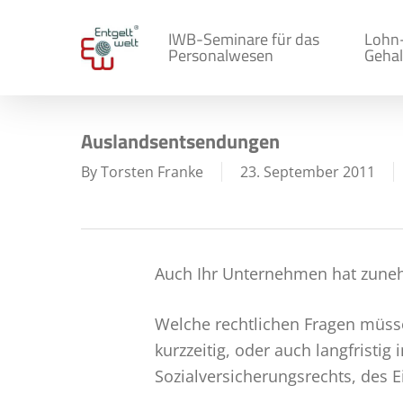
Skip
to
IWB-Seminare für das
Lohn
Personalwesen
Gehal
main
content
Auslandsentsendungen
By
Torsten Franke
23. September 2011
Auch Ihr Unternehmen hat zuneh
Welche rechtlichen Fragen müss
kurzzeitig, oder auch langfristig
Sozialversicherungsrechts, des