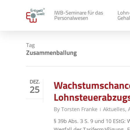
Skip
to
IWB-Seminare für das
Lohn
Personalwesen
Gehal
main
content
Tag
Zusammenballung
Wachstumschancen
DEZ.
25
Lohnsteuerabzug
By
Torsten Franke
Aktuelles
,
§ 39b Abs. 3 S. 9 und 10 EStG:
Wegfall der Tarifermäßigung „F