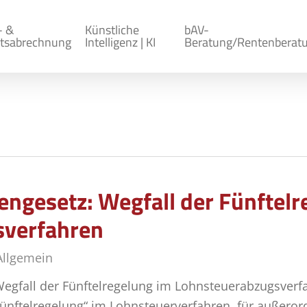
- &
Künstliche
bAV-
tsabrechnung
Intelligenz | KI
Beratung/Rentenberat
gesetz: Wegfall der Fünftelr
sverfahren
Allgemein
 Wegfall der Fünftelregelung im Lohnsteuerabzugsverfa
ünftelregelung“ im Lohnsteuerverfahren, für außerord