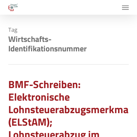
Skip
Menu
to
main
Tag
content
Wirtschafts-
Identifikationsnummer
BMF-Schreiben:
Elektronische
Lohnsteuerabzugsmerkmale
(ELStAM);
Lohnsteuerabzug im