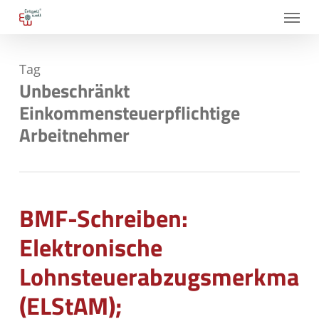
Skip
Menu
to
main
Tag
content
Unbeschränkt
Einkommensteuerpflichtige
Arbeitnehmer
BMF-Schreiben:
Elektronische
Lohnsteuerabzugsmerkmale
(ELStAM);