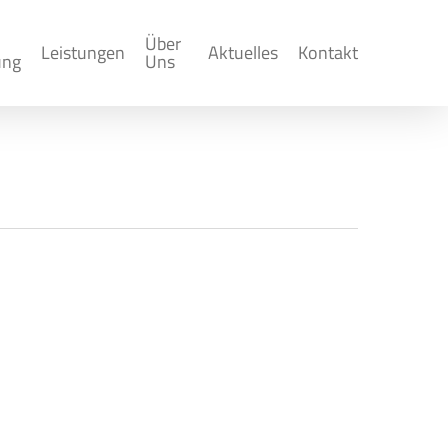
Über
Leistungen
Aktuelles
Kontakt
ung
Uns
g der Höhe des
les (kurz: BMAS) im Bundesanzeiger den
stlohns 2026 und 2027.…