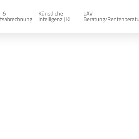
- &
Künstliche
bAV-
tsabrechnung
Intelligenz | KI
Beratung/Rentenberat
nften Verordnung zur Anpassun
destlohns: 2026 und 2027
Allgemein
,
Seminare
ntlichte das Bundesministerium für Arbeit und Sozia
ung zur Anpassung der Höhe des gesetzlichen Minde