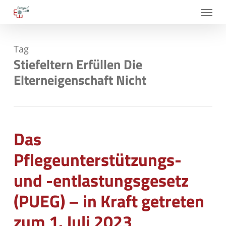
Skip
Menu
to
main
Tag
content
Stiefeltern Erfüllen Die
Elterneigenschaft Nicht
Das
Pflegeunterstützungs-
und -entlastungsgesetz
(PUEG) – in Kraft getreten
zum 1. Juli 2023