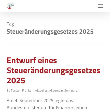
Skip
Menu
to
main
Tag
content
Steueränderungsgesetzes 2025
Entwurf eines
Steueränderungsgesetzes
2025
By
Torsten Franke
Aktuelles
,
Allgemein
,
Seminare
Am 4. September 2025 legte das
Bundesministerium für Finanzen einen