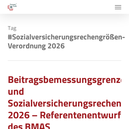
Skip
Menu
to
main
Tag
content
#Sozialversicherungsrechengrößen-
Verordnung 2026
Beitragsbemessungsgrenze
und
Sozialversicherungsrecheng
2026 – Referentenentwurf
des BMAS