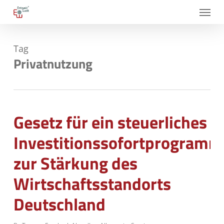
Skip
Menu
to
main
Tag
content
Privatnutzung
Gesetz für ein steuerliches
Investitionssofortprogramm
zur Stärkung des
Wirtschaftsstandorts
Deutschland