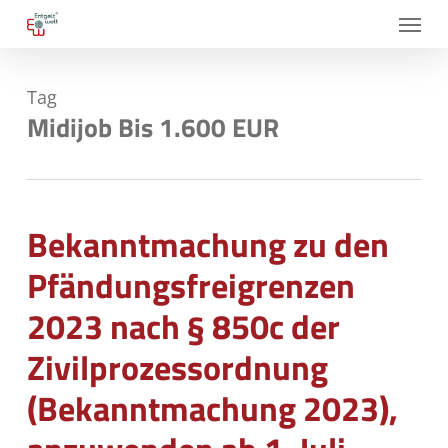
Skip
Menu
to
main
Tag
content
Midijob Bis 1.600 EUR
Bekanntmachung zu den
Pfändungsfreigrenzen
2023 nach § 850c der
Zivilprozessordnung
(Bekanntmachung 2023),