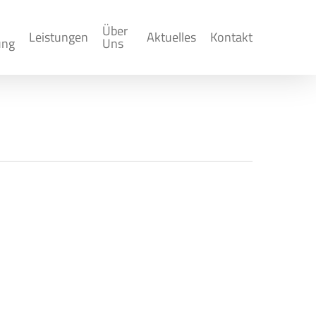
Über
Leistungen
Aktuelles
Kontakt
ung
Uns
 & Gehaltsabrechnung In unseren
llbeispielen und Übungsaufgaben bis hin