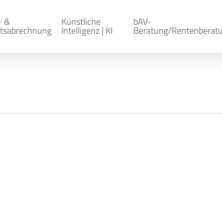
- &
Künstliche
bAV-
tsabrechnung
Intelligenz | KI
Beratung/Rentenberat
 2018 in München
nalreferenten und Personalsachbearbeiter der Lohn-
 und Gehaltsabrechnung arbeiten wir mit aktuellen Fa