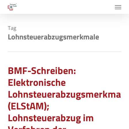
Skip
Menu
to
main
Tag
content
Lohnsteuerabzugsmerkmale
BMF-Schreiben:
Elektronische
Lohnsteuerabzugsmerkmale
(ELStAM);
Lohnsteuerabzug im