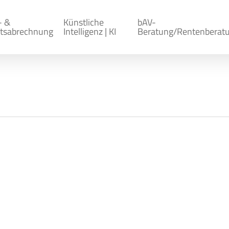
- &
Künstliche
bAV-
tsabrechnung
Intelligenz | KI
Beratung/Rentenberat
akte
digitale Personalakte (auch elektronische Personalakt
er Personalakte. Dieses speziell für die Personalab
 ersetzt durch…