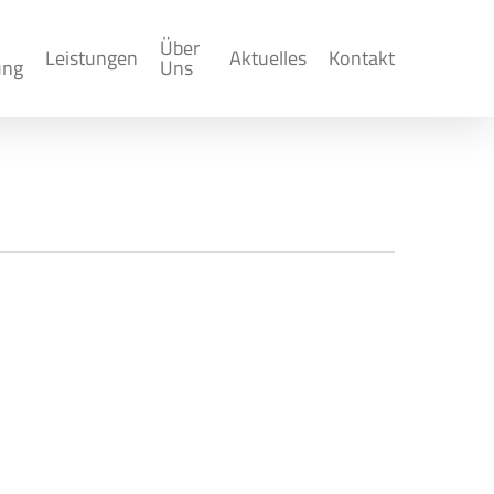
Über
Leistungen
Aktuelles
Kontakt
ung
Uns
e) ist eine Software zur Verwaltung
teilung von Unternehmen entwickelte