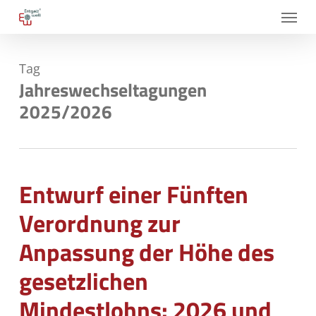
Skip
Menu
to
main
Tag
content
Jahreswechseltagungen
2025/2026
Entwurf einer Fünften
Verordnung zur
Anpassung der Höhe des
gesetzlichen
Mindestlohns: 2026 und