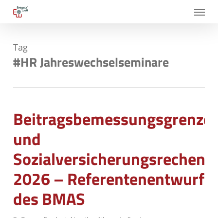
Skip
Menu
to
main
Tag
content
#HR Jahreswechselseminare
Beitragsbemessungsgrenze
und
Sozialversicherungsrecheng
2026 – Referentenentwurf
des BMAS