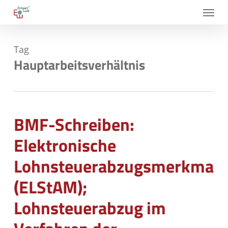
Skip
Menu
to
main
Tag
content
Hauptarbeitsverhältnis
BMF-Schreiben:
Elektronische
Lohnsteuerabzugsmerkmale
(ELStAM);
Lohnsteuerabzug im