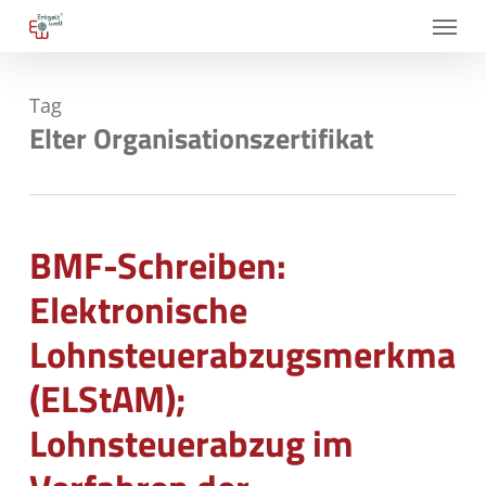
Skip
Menu
to
main
Tag
content
Elter Organisationszertifikat
BMF-Schreiben:
Elektronische
Lohnsteuerabzugsmerkmale
(ELStAM);
Lohnsteuerabzug im