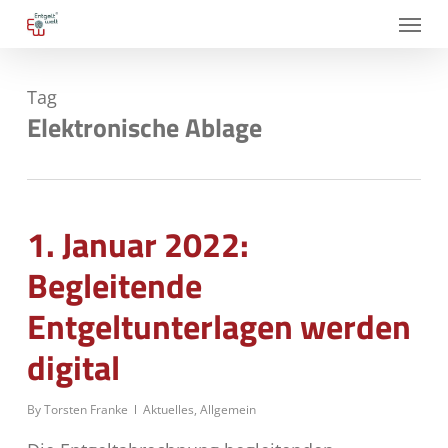
Skip
Menu
to
main
Tag
content
Elektronische Ablage
1. Januar 2022:
Begleitende
Entgeltunterlagen werden
digital
By
Torsten Franke
Aktuelles
,
Allgemein